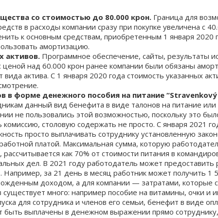
щества со стоимостью до 80.000 крон.
Граница для возм
дств в расходы компании сразу при покупке увеличена с 40.0
ить к основным средствам, приобретенным 1 января 2020 г
пользовать амортизацию.
х активов.
Программное обеспечение, сайты, результаты ис
с ценой над 60.000 крон ранее компании были обязаны аморт
т вида актива.
С 1 января 2020 года стоимость указанных ак
усмотрение.
 в форме денежного пособия на питание “Stravenkový 
дникам данный вид бенефита в виде талонов на питание ил
ании не пользовались этой возможностью, поскольку это был
комиссию, столовую содержать не просто. С января 2021 год
жность просто выплачивать сотруднику установленную закон
аработной платой. Максимальная сумма, которую работодател
 рассчитывается как 70% от стоимости питания в командиро
альных дел. В 2021 году работодатель может предоставить р
Например, за 21 день в месяц работник может получить 1 5
божденным доходом, а для компании — затратами, которые 
 существует много: например пособие на витамины, очки и 
уска для сотрудника и членов его семьи, бенефит в виде опл
т быть выплачены в денежном выражении прямо сотруднику, 