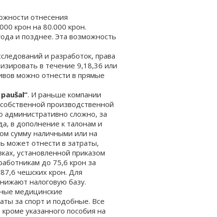
ожности отнесения
00 крон на 80.000 крон.
ода и позднее. Эта возможность
следований и разработок, права
изировать в течение 9,18,36 или
тивов можно отнести в прямые
paušal”
. И раньше компании
и собственной производственной
о административно сложно, за
а, в дополнение к талонам и
ом сумму наличными или на
ь может отнести в затраты,
вках, установленной приказом
аботникам до 75,6 крон за
87,6 чешских крон. Для
снижают налоговую базу.
иные медицинские
аты за спорт и подобные. Все
кроме указанного пособия на