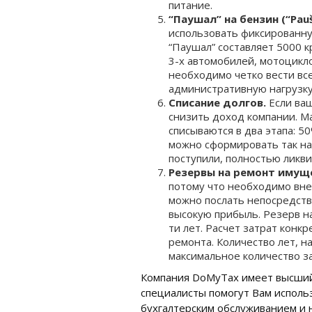
питание.
“Паушал” на бензин (“Pauš
использовать фиксированную
“Паушал” составляет 5000 
3-х автомобилей, мотоцикло
необходимо четко вести все
административную нагрузку
Списание долгов.
Если ва
снизить доход компании. Ма
списываются в два этапа: 5
можно сформировать так наз
поступили, полностью ликви
Резервы на ремонт имущ
потому что необходимо вне
можно послать непосредств
высокую прибыль. Резерв н
ти лет. Расчет затрат конк
ремонта. Количество лет, н
максимальное количество за
Компания DoMyTax имеет высший 
специалисты помогут Вам исполь
бухгалтерским обслуживанием и 