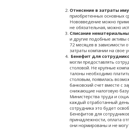
Отнесение в затраты иму
приобретенных основных сре
Нововведение можно примен
не обязательная, можно ис
Списание нематериальны
и другие подобные активы 
72 месяцев в зависимости о
затраты компании на свое 
Бенефит для сотрудников
могли предоставлять сотру
столовой. Не крупные комп
талоны необходимо платить 
столовым, появилась возмо
банковский счет вместе с з
снижающие налоговую базу,
Министерства труда и соци
каждый отработанный день. 
сотрудника это будет осво
Бенефитов для сотрудников
принадлежности, оплата отп
они нормированы и не могу