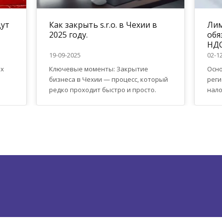
дут
Как закрыть s.r.o. в Чехии в
Лим
2025 году.
обя
НДС
19-09-2025
02-1
ых
Ключевые моменты: Закрытие
Осно
бизнеса в Чехии — процесс, который
реги
редко проходит быстро и просто.
нало
Даже если компания не ведет
(НДС
активной деятельности, её
милл
ликвидация требует времени,
кале
внимательности и правильного
явля
оформления всех документов. На
осущ
каждом этапе могут возникнуть
осво
нюансы: от уведомления кредиторов
возм
ый
до сдачи последней налоговой
всту
отчётности. Важно понимать, что все
нало
е,
термины на подачу документов
ожид
..
выдают только...