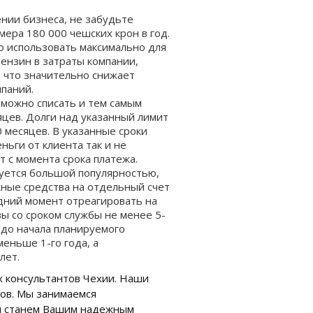
нии бизнеса, не забудьте
мера 180 000 чешских крон в год.
о использовать максимально для
бензин в затраты компании,
, что значительно снижает
паний.
можно списать и тем самым
яцев. Долги над указанный лимит
0 месяцев. В указанные сроки
ьги от клиента так и не
т с момента срока платежа.
уется большой популярностью,
жные средства на отдельный счет
дний момент отреагировать на
ы со сроком службы не менее 5-
т до начала планируемого
меньше 1-го года, а
 лет.
х консультантов Чехии. Наши
гов. Мы занимаемся
 и станем Вашим надежным