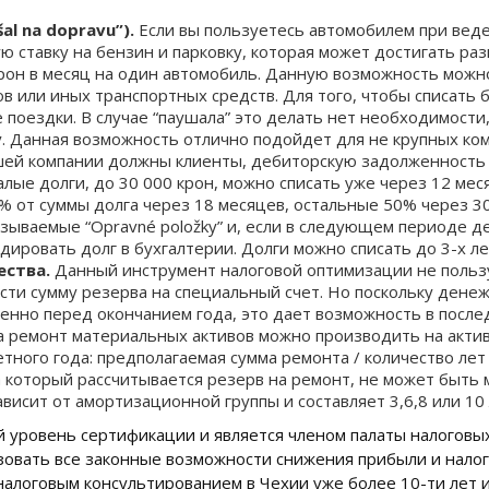
al na dopravu”).
Если вы пользуетесь автомобилем при веде
 ставку на бензин и парковку, которая может достигать раз
крон в месяц на один автомобиль. Данную возможность можн
в или иных транспортных средств. Для того, чтобы списать 
 поездки. В случае “паушала” это делать нет необходимости
. Данная возможность отлично подойдет для не крупных ком
шей компании должны клиенты, дебиторскую задолженность 
лые долги, до 30 000 крон, можно списать уже через 12 мес
0% от суммы долга через 18 месяцев, остальные 50% через 3
ываемые “Opravné položky” и, если в следующем периоде ден
дировать долг в бухгалтерии. Долги можно списать до 3-х ле
ества.
Данный инструмент налоговой оптимизации не польз
сти сумму резерва на специальный счет. Но поскольку дене
енно перед окончанием года, это дает возможность в после
а ремонт материальных активов можно производить на актив
ретного года: предполагаемая сумма ремонта / количество ле
а который рассчитывается резерв на ремонт, не может быть 
висит от амортизационной группы и составляет 3,6,8 или 10
уровень сертификации и является членом палаты налоговы
зовать все законные возможности снижения прибыли и нало
налоговым консультированием в Чехии уже более 10-ти лет