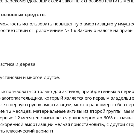
же зарекомендовавших себя законных способов платить мен
 основных средств.
зможность использовать повышенную амортизацию у имущес
соответствии с Приложением № 1 к Закону о налоге на прибы
астика и дерева
становки и многое другое.
спользоваться только для активов, приобретенных в период
я налогоплательщика, который является его первым владель
е в первую группу амортизации, можно равномерно без пер
ие 12 месяцев. Материальные активы из второй группы, мы
 первые 12 месяцев списывается равномерно до 60% от начал
скоренной амортизации нельзя приостановить, с другой сто
ть классический вариант.