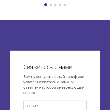
для сотрудников, работающих по трудовым договорам.
Согласно утвержденному закону №300/2020,
работодатель имеет возможность за календарные
месяцы июнь, июль и август 2020 года снизить взносы
на социальное страхование на случай временной...
Свяжитесь с нами
Вам нужен уникальный тариф или
услуга? Свяжитесь с нами! Мы
ответим на любой интересующий
вопрос.