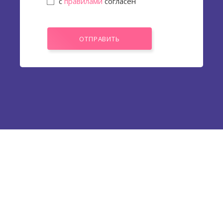
с
правилами
согласен