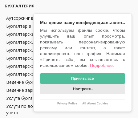
БУХГАЛТЕРИЯ
Аутсорсинг в области бухгалтерии и финансов в Чехии
Мы ценим вашу конфиденциальность.
Бухгалтер в Праге
Мы используем файлы cookie, чтобы
Бухгалтерская отчетность
улучшить ваш опыт просмотра,
Бухгалтерские консультации
показывать персонализированную
рекламу или контент, а также
Бухгалтерский аутсорсинг
анализировать наш трафик. Нажимая
Бухгалтерский учет
«Принять всё», вы соглашаетесь с
использованием cookie.
Подробнее
.
Бухгалтерское обслуживание крипто-компаний в Чехии
Бухгалтерское сопровождение
Принять всё
Ведение бухгалтерии в Чехии
Настроить
Ведение зарплат
Услуга бухгалтерского аудита в Чехии
Privacy Policy
All About Cookies
Услуги по восстановлению налогового и бухгалтерского
учета
Налоговое сопровождение водителей Uber
Услуга сопровождения e‑commerce в Чехии
Тариф E‑ОПТИМУМ Lite